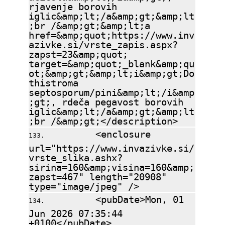
rjavenje borovih
iglic&amp;lt;/a&amp;gt;&amp;lt
;br /&amp;gt;&amp;lt;a
href=&amp;quot;https://www.inv
azivke.si/vrste_zapis.aspx?
zapst=23&amp;quot;
target=&amp;quot;_blank&amp;qu
ot;&amp;gt;&amp;lt;i&amp;gt;Do
thistroma
septosporum/pini&amp;lt;/i&amp
;gt;, rdeča pegavost borovih
iglic&amp;lt;/a&amp;gt;&amp;lt
;br /&amp;gt;</description>
<enclosure
url="https://www.invazivke.si/
vrste_slika.ashx?
sirina=160&amp;visina=160&amp;
zapst=467" length="20908"
type="image/jpeg" />
<pubDate>Mon, 01
Jun 2026 07:35:44
+0100</pubDate>