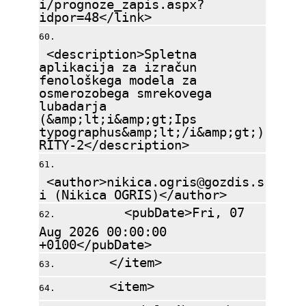
i/prognoze_zapis.aspx?
idpor=48</link>
<description>Spletna
aplikacija za izračun
fenološkega modela za
osmerozobega smrekovega
lubadarja
(&amp;lt;i&amp;gt;Ips
typographus&amp;lt;/i&amp;gt;)
RITY-2</description>
<author>nikica.ogris@gozdis.s
i (Nikica OGRIS)</author>
<pubDate>Fri, 07
Aug 2026 00:00:00
+0100</pubDate>
</item>
<item>