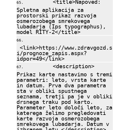
<title>Napoved:
Spletna aplikacija za
prostorski prikaz razvoja
osmerozobega smrekovega
lubadarja (Ips typographus),
model RITY-2</title>
<link>https://www.zdravgozd.s
i/prognoze_zapis.aspx?
idpor=49</link>
<description>
Prikaz karte nastavimo s tremi
parametri: leto, vrsta karte
in datum. Prva dva parametra
sta v obliki spustnega
seznama, tretji pa je v obliki
drsnega traku pod karto.
Parameter leto določi leto, za
katerega želimo pregledovati
karte razvoja osmerozobega
smrekovega lubadarja. Datum v
izbranem letu </description>