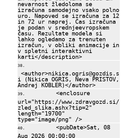
nevarnost žledoloma se
izračuna samodejno vsako polno
uro. Napoved se izračuna za 12
in 72 ur naprej. Čas izračuna
je podan v srednjeevropskem
času. Rezultate modela si
lahko ogledamo za trenuten
izračun, v obliki animacije in
v spletni interaktivni
karti</description>
<author>nikica.ogris@gozdis.s
i (Nikica OGRIS, Neva PRISTOV,
Andrej KOBLER)</author>
<enclosure
url="https://www.zdravgozd.si/
zled_slika.ashx?tip=2"
length="19700"
type="image/png" />
<pubDate>Sat, 08
Aug 2026 00:00:00