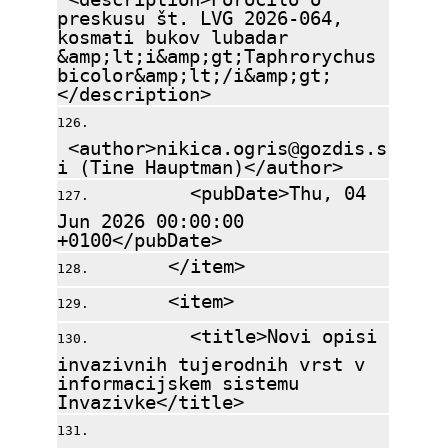
preskusu št. LVG 2026-064,
kosmati bukov lubadar
&amp;lt;i&amp;gt;Taphrorychus
bicolor&amp;lt;/i&amp;gt;
</description>
<author>nikica.ogris@gozdis.s
i (Tine Hauptman)</author>
<pubDate>Thu, 04
Jun 2026 00:00:00
+0100</pubDate>
</item>
<item>
<title>Novi opisi
invazivnih tujerodnih vrst v
informacijskem sistemu
Invazivke</title>