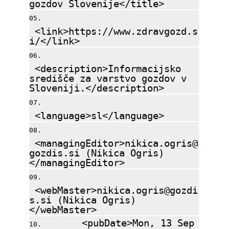
gozdov Slovenije</title>
<link>https://www.zdravgozd.s
i/</link>
<description>Informacijsko
središče za varstvo gozdov v
Sloveniji.</description>
<language>sl</language>
<managingEditor>nikica.ogris@
gozdis.si (Nikica Ogris)
</managingEditor>
<webMaster>nikica.ogris@gozdi
s.si (Nikica Ogris)
</webMaster>
<pubDate>Mon, 13 Sep