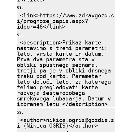
<link>https://www.zdravgozd.s
i/prognoze_zapis.aspx?
idpor=46</link>
<description>Prikaz karte
nastavimo s tremi parametri:
leto, vrsta karte in datum.
Prva dva parametra sta v
obliki spustnega seznama,
tretji pa je v obliki drsnega
traku pod karto. Parameter
leto določi leto, za katerega
želimo pregledovati karte
razvoja šesterozobega
smrekovega lubadarja. Datum v
izbranem letu </description>
<author>nikica.ogris@gozdis.s
i (Nikica OGRIS)</author>