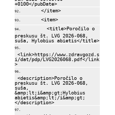
+0100</pubDate>
</item>
<item>
<title>Poročilo o
preskusu št. LVG 2026-068,
suša, Hylobius abietis</title>
<link>https://www.zdravgozd.s
i/dat/pdp/LVG2026068.pdf</link
>
<description>Poročilo o
preskusu št. LVG 2026-068,
suša,
&amp;lt;i&amp;gt;Hylobius
abietis&amp;lt;/i&amp;gt;
</description>