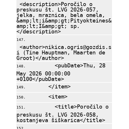
<description>Poročilo o
preskusu št. LVG 2026-057,
jelka, mraznica, bela omela,
&amp;lt;i&amp;gt;Pityokteines&
amp;lt;I&amp;gt; sp.
</description>
<author>nikica.ogris@gozdis.s
i (Tine Hauptman, Maarten de
Groot)</author>
<pubDate>Thu, 28
May 2026 00:00:00
+0100</pubDate>
</item>
<item>
<title>Poročilo o
preskusu št. LVG 2026-058,
kostanjeva šiškarica</title>