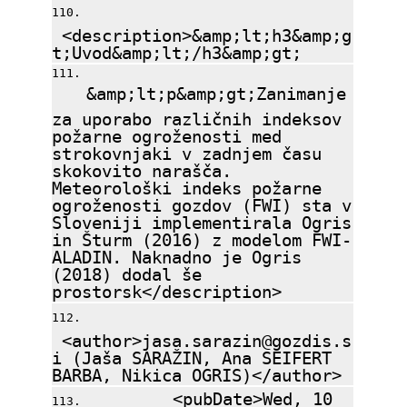
<description>&amp;lt;h3&amp;g
t;Uvod&amp;lt;/h3&amp;gt;
&amp;lt;p&amp;gt;Zanimanje
za uporabo različnih indeksov
požarne ogroženosti med
strokovnjaki v zadnjem času
skokovito narašča.
Meteorološki indeks požarne
ogroženosti gozdov (FWI) sta v
Sloveniji implementirala Ogris
in Šturm (2016) z modelom FWI-
ALADIN. Naknadno je Ogris
(2018) dodal še
prostorsk</description>
<author>jasa.sarazin@gozdis.s
i (Jaša SARAŽIN, Ana SEIFERT
BARBA, Nikica OGRIS)</author>
<pubDate>Wed, 10