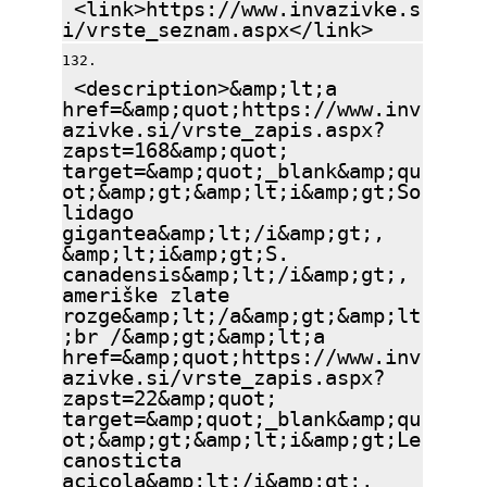
<link>https://www.invazivke.s
i/vrste_seznam.aspx</link>
<description>&amp;lt;a
href=&amp;quot;https://www.inv
azivke.si/vrste_zapis.aspx?
zapst=168&amp;quot;
target=&amp;quot;_blank&amp;qu
ot;&amp;gt;&amp;lt;i&amp;gt;So
lidago
gigantea&amp;lt;/i&amp;gt;,
&amp;lt;i&amp;gt;S.
canadensis&amp;lt;/i&amp;gt;,
ameriške zlate
rozge&amp;lt;/a&amp;gt;&amp;lt
;br /&amp;gt;&amp;lt;a
href=&amp;quot;https://www.inv
azivke.si/vrste_zapis.aspx?
zapst=22&amp;quot;
target=&amp;quot;_blank&amp;qu
ot;&amp;gt;&amp;lt;i&amp;gt;Le
canosticta
acicola&amp;lt;/i&amp;gt;,