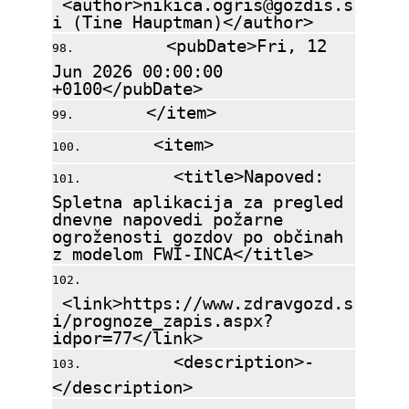
<author>nikica.ogris@gozdis.s
i (Tine Hauptman)</author>
<pubDate>Fri, 12
Jun 2026 00:00:00
+0100</pubDate>
</item>
<item>
<title>Napoved:
Spletna aplikacija za pregled
dnevne napovedi požarne
ogroženosti gozdov po občinah
z modelom FWI-INCA</title>
<link>https://www.zdravgozd.s
i/prognoze_zapis.aspx?
idpor=77</link>
<description>-
</description>