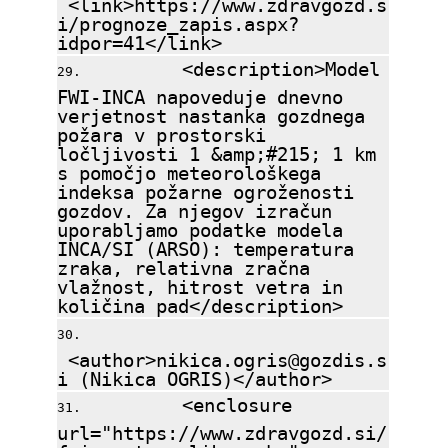
<link>https://www.zdravgozd.s
i/prognoze_zapis.aspx?
idpor=41</link>
<description>Model
FWI-INCA napoveduje dnevno
verjetnost nastanka gozdnega
požara v prostorski
ločljivosti 1 &amp;#215; 1 km
s pomočjo meteorološkega
indeksa požarne ogroženosti
gozdov. Za njegov izračun
uporabljamo podatke modela
INCA/SI (ARSO): temperatura
zraka, relativna zračna
vlažnost, hitrost vetra in
količina pad</description>
<author>nikica.ogris@gozdis.s
i (Nikica OGRIS)</author>
<enclosure
url="https://www.zdravgozd.si/