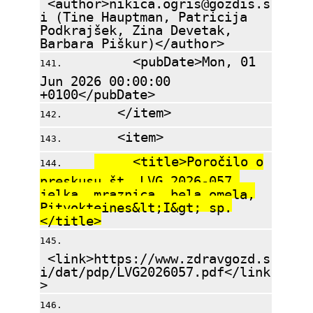
<author>nikica.ogris@gozdis.s
i (Tine Hauptman, Patricija
Podkrajšek, Zina Devetak,
Barbara Piškur)</author>
<pubDate>Mon, 01
Jun 2026 00:00:00
+0100</pubDate>
</item>
<item>
<title>Poročilo o
preskusu št. LVG 2026-057,
jelka, mraznica, bela omela,
Pityokteines&lt;I&gt; sp.
</title>
<link>https://www.zdravgozd.s
i/dat/pdp/LVG2026057.pdf</link
>