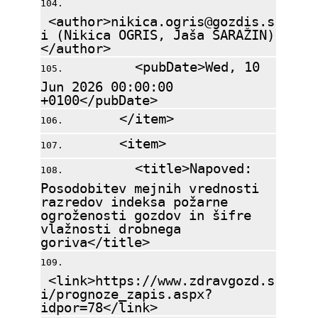
<author>nikica.ogris@gozdis.s
i (Nikica OGRIS, Jaša SARAŽIN)
</author>
<pubDate>Wed, 10
Jun 2026 00:00:00
+0100</pubDate>
</item>
<item>
<title>Napoved:
Posodobitev mejnih vrednosti
razredov indeksa požarne
ogroženosti gozdov in šifre
vlažnosti drobnega
goriva</title>
<link>https://www.zdravgozd.s
i/prognoze_zapis.aspx?
idpor=78</link>