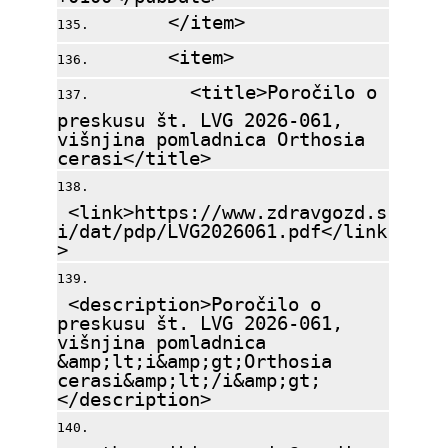
</item>
<item>
<title>Poročilo o
preskusu št. LVG 2026-061,
višnjina pomladnica Orthosia
cerasi</title>
<link>https://www.zdravgozd.s
i/dat/pdp/LVG2026061.pdf</link
>
<description>Poročilo o
preskusu št. LVG 2026-061,
višnjina pomladnica
&amp;lt;i&amp;gt;Orthosia
cerasi&amp;lt;/i&amp;gt;
</description>