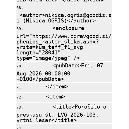
<author>nikica.ogris@gozdis.s
i (Nikica OGRIS)</author>
<enclosure
url="https://www.zdravgozd.si/
phenips_raster_slika.ashx?
vrsta=kum_teff_f1_avg"
length="28041"
type="image/jpeg" />
<pubDate>Fri, 07
Aug 2026 00:00:00
+0100</pubDate>
</item>
<item>
<title>Poročilo o
preskusu št. LVG 2026-103,
vrtni lesar</title>