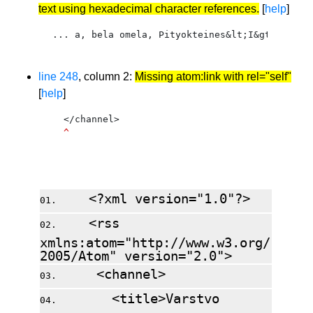
text using hexadecimal character references.
[
help
]
... a, bela omela, Pityokteines&lt;I&gt; sp.</
^
line 248
, column 2:
Missing atom:link with rel="self"
[
help
]
  </channel>
^
Source: https://www.zdravgozd.si/rss.ashx
<?xml version="1.0"?>
<rss
xmlns:atom="http://www.w3.org/
2005/Atom" version="2.0">
<channel>
<title>Varstvo