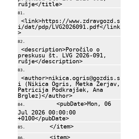
rušje</title>
<link>https://www.zdravgozd.s
i/dat/pdp/LVG2026091.pdf</link
>
<description>Poročilo o
preskusu št. LVG 2026-091,
rušje</description>
<author>nikica.ogris@gozdis.s
i (Nikica Ogris, Metka Žerjav,
Patricija Podkrajšek, Ana
Brglez)</author>
<pubDate>Mon, 06
Jul 2026 00:00:00
+0100</pubDate>
</item>
<item>