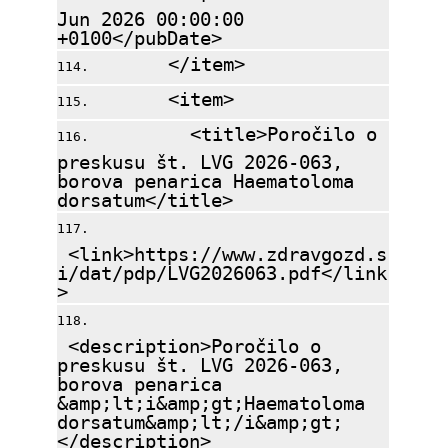
Jun 2026 00:00:00
+0100</pubDate>
</item>
<item>
<title>Poročilo o
preskusu št. LVG 2026-063,
borova penarica Haematoloma
dorsatum</title>
<link>https://www.zdravgozd.s
i/dat/pdp/LVG2026063.pdf</link
>
<description>Poročilo o
preskusu št. LVG 2026-063,
borova penarica
&amp;lt;i&amp;gt;Haematoloma
dorsatum&amp;lt;/i&amp;gt;
</description>