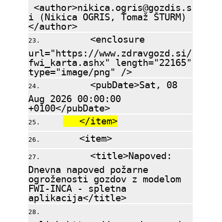
<author>nikica.ogris@gozdis.s
i (Nikica OGRIS, Tomaž ŠTURM)
</author>
<enclosure
url="https://www.zdravgozd.si/
fwi_karta.ashx" length="22165"
type="image/png" />
<pubDate>Sat, 08
Aug 2026 00:00:00
+0100</pubDate>
</item>
<item>
<title>Napoved:
Dnevna napoved požarne
ogroženosti gozdov z modelom
FWI-INCA - spletna
aplikacija</title>