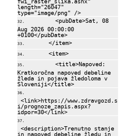
fwi_raster_slika.ashx"
length="26047"
type="image/png" />
<pubDate>Sat, 08
Aug 2026 00:00:00
+0100</pubDate>
</item>
<item>
<title>Napoved:
Kratkoročna napoved debeline
žleda in pojava žledoloma v
Sloveniji</title>
<link>https://www.zdravgozd.s
i/prognoze_zapis.aspx?
idpor=30</link>
<description>Trenutno stanje
in napoved debeline žledu in