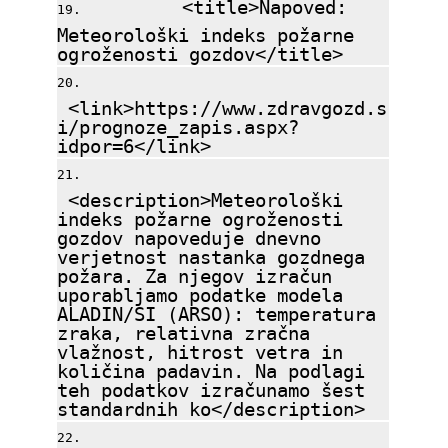
<title>Napoved:
Meteorološki indeks požarne
ogroženosti gozdov</title>
<link>https://www.zdravgozd.s
i/prognoze_zapis.aspx?
idpor=6</link>
<description>Meteorološki
indeks požarne ogroženosti
gozdov napoveduje dnevno
verjetnost nastanka gozdnega
požara. Za njegov izračun
uporabljamo podatke modela
ALADIN/SI (ARSO): temperatura
zraka, relativna zračna
vlažnost, hitrost vetra in
količina padavin. Na podlagi
teh podatkov izračunamo šest
standardnih ko</description>