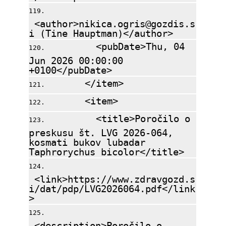
<author>nikica.ogris@gozdis.s
i (Tine Hauptman)</author>
<pubDate>Thu, 04
Jun 2026 00:00:00
+0100</pubDate>
</item>
<item>
<title>Poročilo o
preskusu št. LVG 2026-064,
kosmati bukov lubadar
Taphrorychus bicolor</title>
<link>https://www.zdravgozd.s
i/dat/pdp/LVG2026064.pdf</link
>
<description>Poročilo o