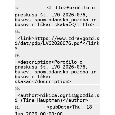
<title>Poročilo o
preskusu št. LVG 2026-076,
bukev, spomladanska pozeba in
bukov rilčkar skakač</title>
<link>https://www.zdravgozd.s
i/dat/pdp/LVG2026076.pdf</link
>
<description>Poročilo o
preskusu št. LVG 2026-076,
bukev, spomladanska pozeba in
bukov rilčkar
skakač</description>
<author>nikica.ogris@gozdis.s
i (Tine Hauptman)</author>
<pubDate>Thu, 18
Jun 2026 00:00:00