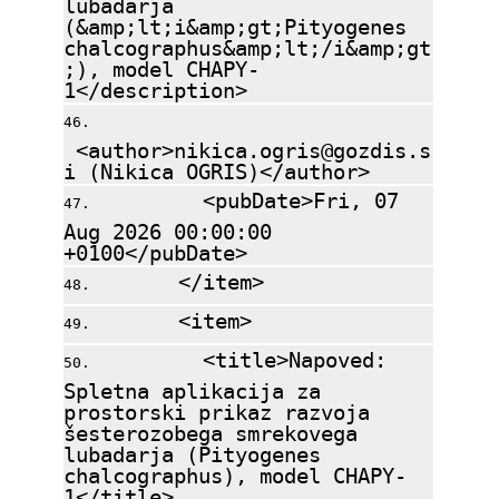
lubadarja
(&amp;lt;i&amp;gt;Pityogenes
chalcographus&amp;lt;/i&amp;gt
;), model CHAPY-
1</description>
<author>nikica.ogris@gozdis.s
i (Nikica OGRIS)</author>
<pubDate>Fri, 07
Aug 2026 00:00:00
+0100</pubDate>
</item>
<item>
<title>Napoved:
Spletna aplikacija za
prostorski prikaz razvoja
šesterozobega smrekovega
lubadarja (Pityogenes
chalcographus), model CHAPY-
1</title>