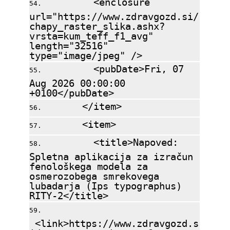
<enclosure
url="https://www.zdravgozd.si/
chapy_raster_slika.ashx?
vrsta=kum_teff_f1_avg"
length="32516"
type="image/jpeg" />
<pubDate>Fri, 07
Aug 2026 00:00:00
+0100</pubDate>
</item>
<item>
<title>Napoved:
Spletna aplikacija za izračun
fenološkega modela za
osmerozobega smrekovega
lubadarja (Ips typographus)
RITY-2</title>
<link>https://www.zdravgozd.s