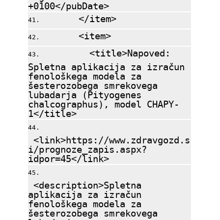
+0100</pubDate>
</item>
<item>
<title>Napoved:
Spletna aplikacija za izračun
fenološkega modela za
šesterozobega smrekovega
lubadarja (Pityogenes
chalcographus), model CHAPY-
1</title>
<link>https://www.zdravgozd.s
i/prognoze_zapis.aspx?
idpor=45</link>
<description>Spletna
aplikacija za izračun
fenološkega modela za
šesterozobega smrekovega