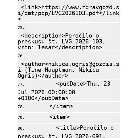
<link>https://www.zdravgozd.s
i/dat/pdp/LVG2026103.pdf</link
>
<description>Poročilo o
preskusu št. LVG 2026-103,
vrtni lesar</description>
<author>nikica.ogris@gozdis.s
i (Tine Hauptman, Nikica
Ogris)</author>
<pubDate>Thu, 23
Jul 2026 00:00:00
+0100</pubDate>
</item>
<item>
<title>Poročilo o
preskusu št. LVG 2026-091,